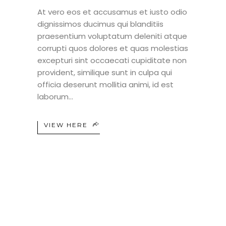
At vero eos et accusamus et iusto odio
dignissimos ducimus qui blanditiis
praesentium voluptatum deleniti atque
corrupti quos dolores et quas molestias
excepturi sint occaecati cupiditate non
provident, similique sunt in culpa qui
officia deserunt mollitia animi, id est
laborum
VIEW HERE