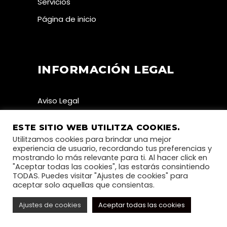
Servicios
Página de inicio
INFORMACIÓN LEGAL
Aviso Legal
Política de Cookies
ESTE SITIO WEB UTILITZA COOKIES.
Política de Privacidad
Utilitzamos cookies para brindar una mejor
experiencia de usuario, recordando tus preferencias y
mostrando lo más relevante para ti. Al hacer click en
"Aceptar todas las cookies", las estarás consintiendo
TODAS. Puedes visitar "Ajustes de cookies" para
aceptar solo aquellas que consientas.
Ajustes de cookies
Aceptar todas las cookies