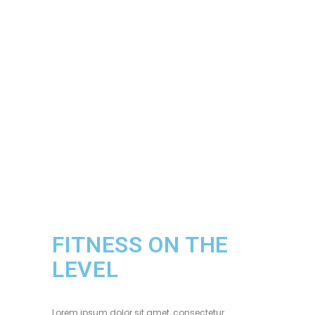
FITNESS ON THE
LEVEL
Lorem ipsum dolor sit amet, consectetur